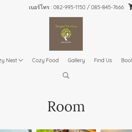
เบอร์โทร :
082-995-1150
/
085-845-7666
zy Nest
Cozy Food
Gallery
Find Us
Boo
Room