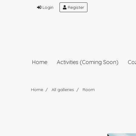
Login
Register
Home
Activities (Coming Soon)
Co
Home
All galleries
Room